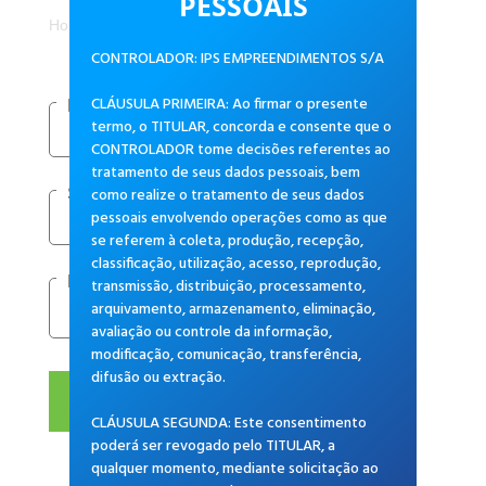
PESSOAIS
Home
Promoções
CONTROLADOR: IPS EMPREENDIMENTOS S/A
CLÁUSULA PRIMEIRA: Ao firmar o presente
Loja
termo, o TITULAR, concorda e consente que o
CONTROLADOR tome decisões referentes ao
tratamento de seus dados pessoais, bem
como realize o tratamento de seus dados
Segmento
pessoais envolvendo operações como as que
se referem à coleta, produção, recepção,
classificação, utilização, acesso, reprodução,
Produto
transmissão, distribuição, processamento,
arquivamento, armazenamento, eliminação,
avaliação ou controle da informação,
modificação, comunicação, transferência,
difusão ou extração.
BUSCAR
CLÁUSULA SEGUNDA: Este consentimento
poderá ser revogado pelo TITULAR, a
qualquer momento, mediante solicitação ao