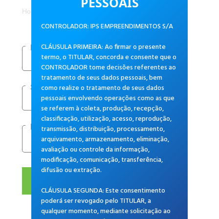
PESSOAIS
Home
Promoções
CONTROLADOR: IPS EMPREENDIMENTOS S/A
CLÁUSULA PRIMEIRA: Ao firmar o presente
Loja
termo, o TITULAR, concorda e consente que o
CONTROLADOR tome decisões referentes ao
tratamento de seus dados pessoais, bem
como realize o tratamento de seus dados
Segmento
pessoais envolvendo operações como as que
se referem à coleta, produção, recepção,
classificação, utilização, acesso, reprodução,
Produto
transmissão, distribuição, processamento,
arquivamento, armazenamento, eliminação,
avaliação ou controle da informação,
modificação, comunicação, transferência,
difusão ou extração.
BUSCAR
CLÁUSULA SEGUNDA: Este consentimento
poderá ser revogado pelo TITULAR, a
qualquer momento, mediante solicitação ao